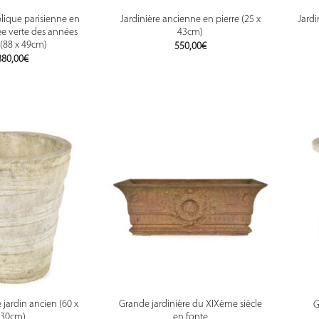
lique parisienne en
Jardinière ancienne en pierre (25 x
Jardi
ée verte des années
43cm)
(88 x 49cm)
550,00
€
880,00
€
 jardin ancien (60 x
Grande jardinière du XIXème siècle
G
30cm)
en fonte