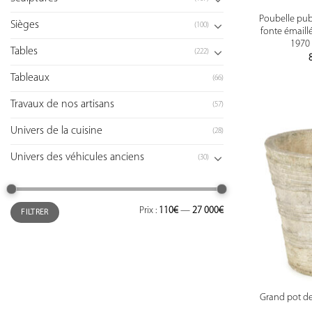
Poubelle pub
Sièges
(100)
fonte émaill
1970 
Tables
(222)
Tableaux
(66)
Travaux de nos artisans
(57)
Univers de la cuisine
(28)
Univers des véhicules anciens
(30)
Prix :
110€
—
27 000€
FILTRER
Grand pot de