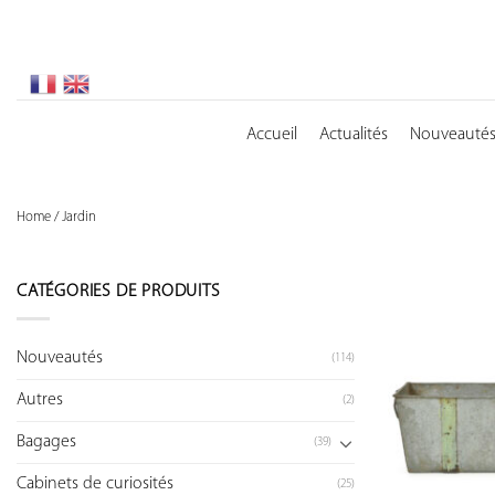
Skip
to
content
Accueil
Actualités
Nouveauté
Home
/
Jardin
CATÉGORIES DE PRODUITS
Nouveautés
(114)
Autres
(2)
Bagages
(39)
Cabinets de curiosités
(25)