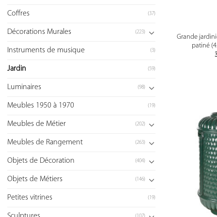
Coffres
(37)
Décorations Murales
(223)
Grande jardin
patiné (
Instruments de musique
(3)
Jardin
(59)
Luminaires
(98)
Meubles 1950 à 1970
(19)
Meubles de Métier
(202)
Meubles de Rangement
(263)
Objets de Décoration
(404)
Objets de Métiers
(146)
Petites vitrines
(19)
Sculptures
(107)