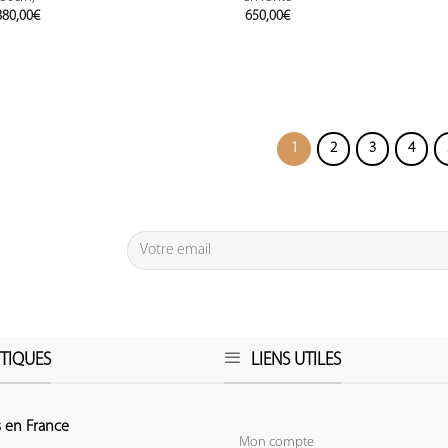
880,00
€
650,00
€
1
2
3
4
TIQUES
LIENS UTILES
 en France
Mon compte