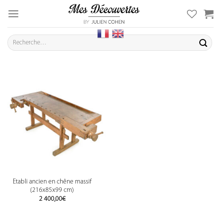
Skip
to
content
Recherche
pour :
Etabli ancien en chêne massif
(216x85x99 cm)
2 400,00
€