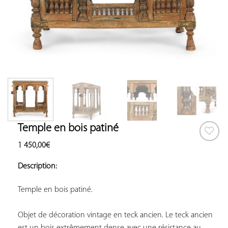
Temple en bois patiné
1 450,00
€
AJOUTER
À VOS
Description:
COUP
DE
Temple en bois patiné.
COEUR
Objet de décoration vintage en teck ancien. Le teck ancien 
est un bois extrêmement dense avec une résistance au 