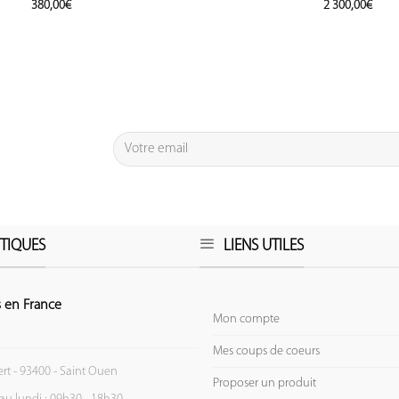
380,00
€
2 300,00
€
TIQUES
LIENS UTILES
 en France
Mon compte
Mes coups de coeurs
ert - 93400 - Saint Ouen
Proposer un produit