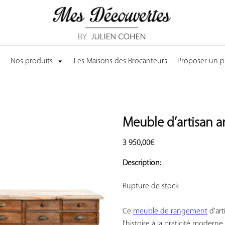
s
Nos produits
Les Maisons des Brocanteurs
Proposer un p
Meuble d’artisan an
3 950,00
€
AJOUTER
À VOS
Description:
COUP
DE
Rupture de stock

COEUR
Ce 
meuble de rangement
 d'ar
l'histoire à la praticité moderne