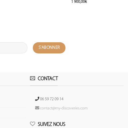
1 900,00
€
CONTACT
06 59 72 09 14
contact@my-discoveries.com
SUIVEZ NOUS