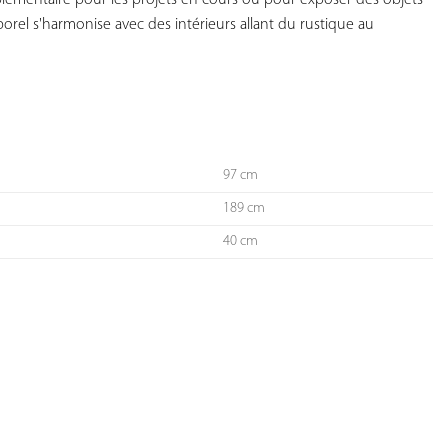
pplémentaire pour les projets en cours ou pour exposer des objets 
orel s'harmonise avec des intérieurs allant du rustique au 
97 cm
189 cm
40 cm