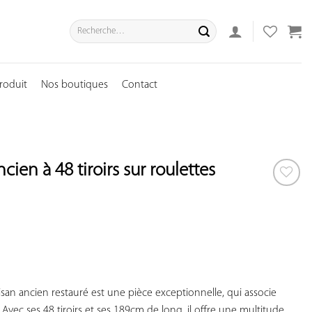
Recherche
pour :
roduit
Nos boutiques
Contact
cien à 48 tiroirs sur roulettes
AJOUTER
À VOS
COUP
DE
COEUR
tisan ancien restauré est une pièce exceptionnelle, qui associe 
. Avec ses 48 tiroirs et ses 189cm de long, il offre une multitude 