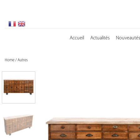
Skip
to
content
Accueil
Actualités
Nouveauté
Home
/
Autres