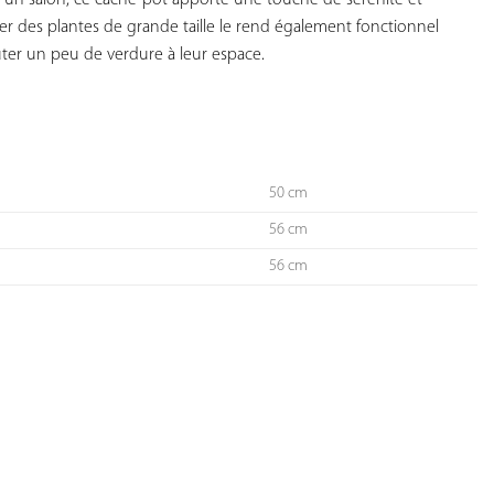
un salon, ce cache-pot apporte une touche de sérénité et 
rer des plantes de grande taille le rend également fonctionnel 
ter un peu de verdure à leur espace.

50 cm
56 cm
56 cm