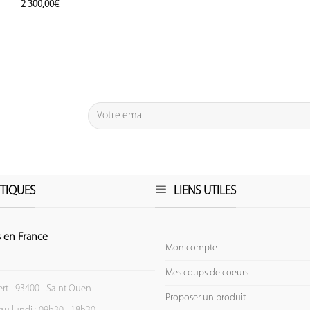
2 300,00
€
TIQUES
LIENS UTILES
 en France
Mon compte
Mes coups de coeurs
ert - 93400 - Saint Ouen
Proposer un produit