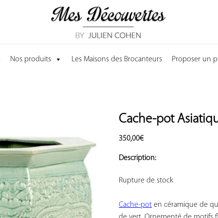
s
Nos produits
Les Maisons des Brocanteurs
Proposer un p
Cache-pot Asiatiq
350,00
€
AJOUTER
À VOS
Description:
COUP
DE
Rupture de stock

COEUR
Cache-pot
 en céramique de qual
de vert. Ornementé de motifs fl