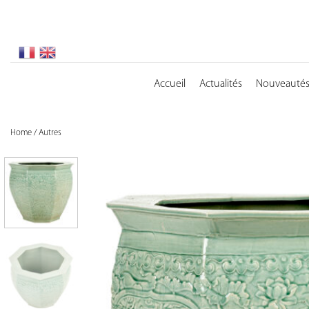
Skip
to
content
Accueil
Actualités
Nouveauté
Home
/
Autres