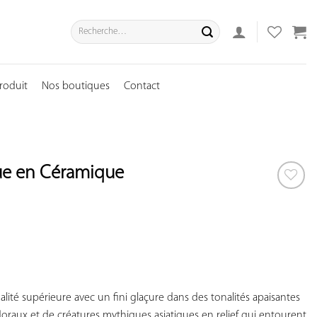
Recherche
pour :
roduit
Nos boutiques
Contact
ue en Céramique
AJOUTER
À VOS
COUP
DE
COEUR
ité supérieure avec un fini glaçure dans des tonalités apaisantes 
oraux et de créatures mythiques asiatiques en relief qui entourent 