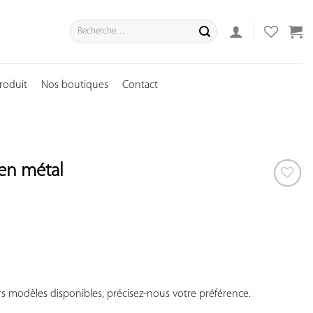
Recherche
pour :
roduit
Nos boutiques
Contact
 en métal
AJOUTER
À VOS
COUP
DE
COEUR
rs modèles disponibles, précisez-nous votre préférence.
