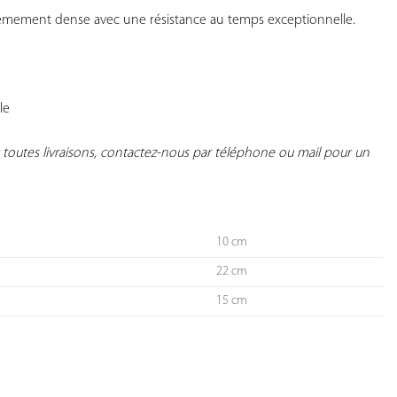
rêmement dense avec une résistance au temps exceptionnelle.

e

r toutes livraisons, contactez-nous par téléphone ou mail pour un 
10 cm
22 cm
15 cm