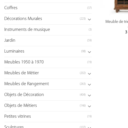
Coffres
(37)
Décorations Murales
(223)
Meuble de tri
Instruments de musique
(3)
3
Jardin
(59)
Luminaires
(98)
Meubles 1950 à 1970
(19)
Meubles de Métier
(202)
Meubles de Rangement
(263)
Objets de Décoration
(404)
Objets de Métiers
(146)
Petites vitrines
(19)
Sculptures
(107)