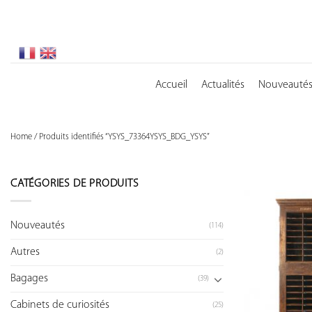
Skip
to
content
Accueil
Actualités
Nouveauté
Home
/
Produits identifiés “YSYS_73364YSYS_BDG_YSYS”
CATÉGORIES DE PRODUITS
Nouveautés
(114)
Autres
(2)
Bagages
(39)
Cabinets de curiosités
(25)